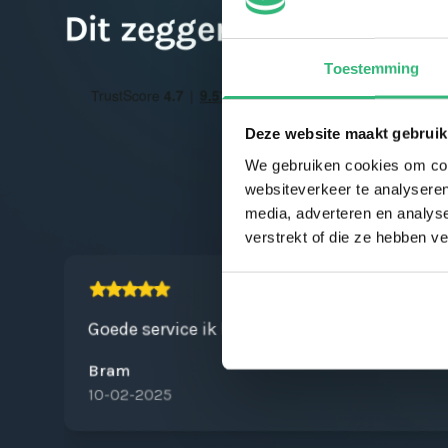
Dit zeggen klanten over
Toestemming
Deze website maakt gebruik
We gebruiken cookies om cont
websiteverkeer te analyseren
media, adverteren en analys
verstrekt of die ze hebben v
Goede service ik koop al jaren mijn kaarten 
Bram
10-02-2025