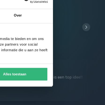
Over
 media te bieden en om ons
ze partners voor social
nformatie die u aan ze heeft
Alles toestaan
k en kortings punten sparen is een top idee!!
Sne
waa
Ba
01