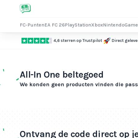
FC-Punten
EA FC 26
PlayStation
Xbox
Nintendo
Game
4,6 sterren op Trustpilot
Direct geleve
All-In One beltegoed
We konden geen producten vinden die passe
Ontvang de code direct op j