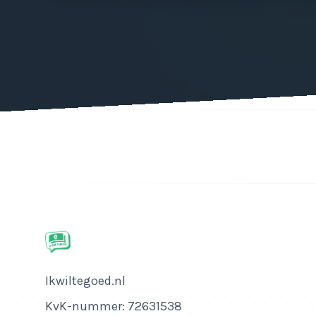
Bedrijfsnaam
Ikwiltegoed.nl
KvK-nummer
KvK-nummer: 72631538