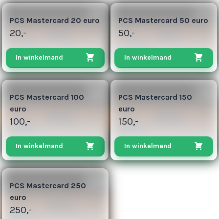
5
25
PCS Mastercard 20 euro
PCS Mastercard 50 euro
20,-
50,-
In winkelmand
In winkelmand
100
150
PCS Mastercard 100
PCS Mastercard 150
euro
euro
100,-
150,-
In winkelmand
In winkelmand
313
PCS Mastercard 250
euro
250,-