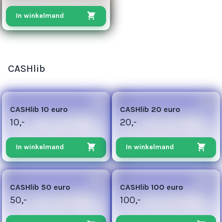
In winkelmand
CASHlib
3
5
CASHlib 10 euro
CASHlib 20 euro
10,-
20,-
In winkelmand
In winkelmand
25
100
CASHlib 50 euro
CASHlib 100 euro
50,-
100,-