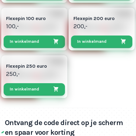
100
200
Flexepin 100 euro
Flexepin 200 euro
100,-
200,-
In winkelmand
In winkelmand
313
Flexepin 250 euro
250,-
In winkelmand
Ontvang de code direct op je scherm
en spaar voor korting