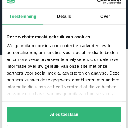
10-02-2025
Toestemming
Details
Over
Deze website maakt gebruik van cookies
We gebruiken cookies om content en advertenties te
personaliseren, om functies voor social media te bieden
en om ons websiteverkeer te analyseren. Ook delen we
Prepaid creditcards kopen bij
ikwiltegoed.nl
informatie over uw gebruik van onze site met onze
partners voor social media, adverteren en analyse. Deze
Met prepaid creditcards betaal je online op een
partners kunnen deze gegevens combineren met andere
veilige en anonieme manier. Dit is dan ook
informatie die u aan ze heeft verstrekt of die ze hebben
precies de reden dat deze prepaid creditcards zo
verzameld op basis van uw gebruik van hun services.
populair zijn geworden. Bij
ikwiltegoed.nl
koop
je deze prepaid creditcards heel snel en veilig
Alles toestaan
online. Zo kun je deze kaarten vervolgens direct