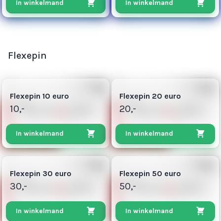
In winkelmand
In winkelmand
Flexepin
3
5
Flexepin 10 euro
Flexepin 20 euro
10,-
20,-
In winkelmand
In winkelmand
8
25
Flexepin 30 euro
Flexepin 50 euro
30,-
50,-
In winkelmand
In winkelmand