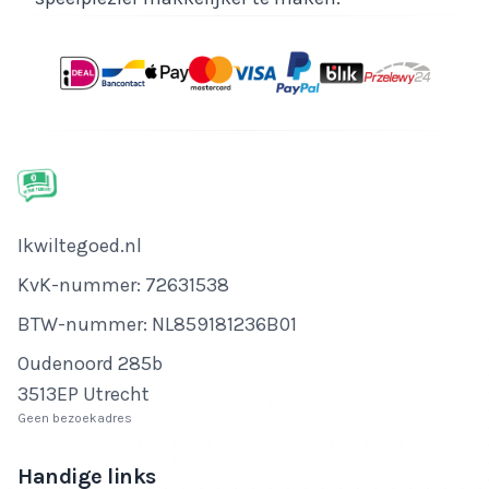
Bedrijfsnaam
Ikwiltegoed.nl
KvK-nummer
KvK-nummer: 72631538
BTW-nummer
BTW-nummer: NL859181236B01
Adres
Oudenoord 285b
3513EP Utrecht
Geen bezoekadres
Handige links