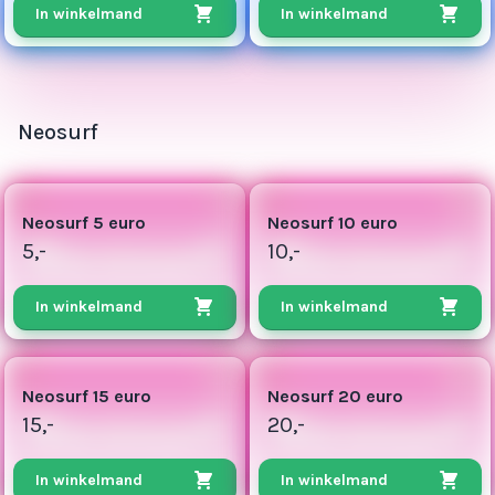
In winkelmand
In winkelmand
Neosurf
3
3
Neosurf 5 euro
Neosurf 10 euro
5,-
10,-
In winkelmand
In winkelmand
4
5
Neosurf 15 euro
Neosurf 20 euro
15,-
20,-
In winkelmand
In winkelmand