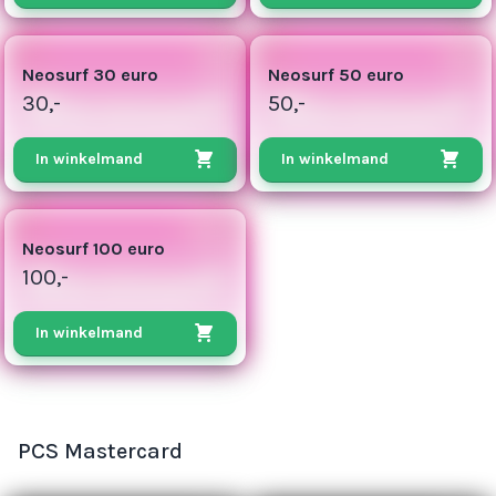
8
25
Neosurf 30 euro
Neosurf 50 euro
30,-
50,-
In winkelmand
In winkelmand
100
Neosurf 100 euro
100,-
In winkelmand
PCS Mastercard