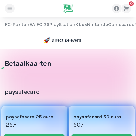
0
FC-Punten
EA FC 26
PlayStation
Xbox
Nintendo
Gamecards
Spaar voor korting
Betaalkaarten
paysafecard
paysafecard 25 euro
paysafecard 50 euro
25,-
50,-