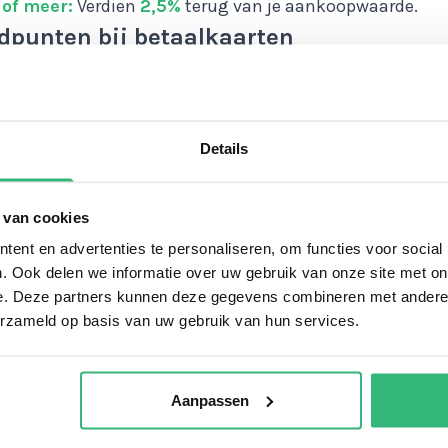
of meer:
Verdien
2,5%
terug van je aankoopwaarde.
dpunten bij betaalkaarten
rekening mee dat bij aankoop van betaalkaarten het aa
nten dat je normaliter ontvangt, gehalveerd wordt. Maa
ere producten kun je volledig blijven sparen voor korting
Details
e aankoop. Bij aankoop van een
paysafecard
ontvang je
unten.
 van cookies
vice is niet alleen snel en betrouwbaar, maar ook voorde
ent en advertenties te personaliseren, om functies voor social
. Ook delen we informatie over uw gebruik van onze site met on
j ons winkelt, profiteer je niet alleen van onze lage prijz
e. Deze partners kunnen deze gegevens combineren met andere i
 ons unieke tegoedpuntensysteem. Dus waar wacht je n
erzameld op basis van uw gebruik van hun services.
onze website en begin vandaag nog met sparen voor ko
nde aankoop.
Aanpassen