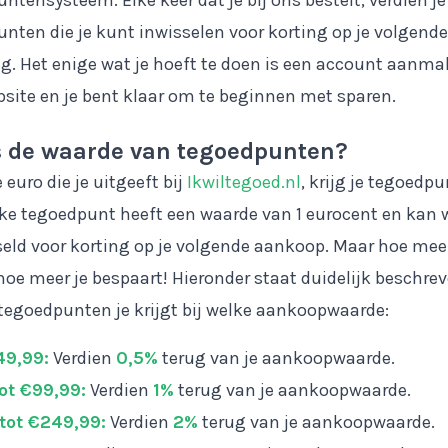
ntensysteem. Elke keer dat je bij ons bestelt, verdien je
nten die je kunt inwisselen voor korting op je volgende
ng. Het enige wat je hoeft te doen is een account aanm
site en je bent klaar om te beginnen met sparen.
s de waarde van tegoedpunten?
 euro die je uitgeeft bij
Ikwiltegoed.nl
, krijg je tegoedp
lke tegoedpunt heeft een waarde van 1 eurocent en kan
eld voor korting op je volgende aankoop. Maar hoe meer
 hoe meer je bespaart! Hieronder staat duidelijk beschre
tegoedpunten je krijgt bij welke aankoopwaarde:
49,99:
Verdien
0,5%
terug van je aankoopwaarde.
ot €99,99:
Verdien
1%
terug van je aankoopwaarde.
tot €249,99:
Verdien
2%
terug van je aankoopwaarde.