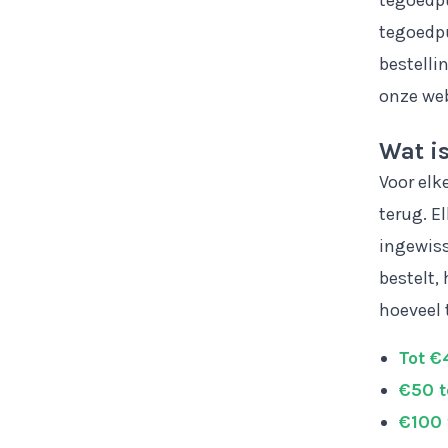
tegoedpu
tegoedpu
bestelli
onze web
Wat i
Voor elke
terug. E
ingewiss
bestelt,
hoeveel 
Tot €
€50 t
€100 