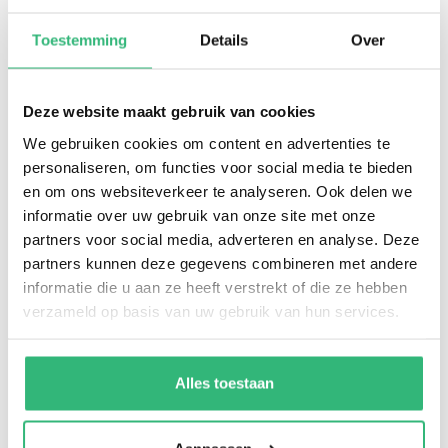
maar dan ook voor je PC. Dit kun je allemaal
met een cadeaukaart in de Microsoft Store
Toestemming
Details
Over
Nieuwste apps downloaden op je Xbox
Games downloaden voor je Xbox
Deze website maakt gebruik van cookies
Films en tv-series downloaden
We gebruiken cookies om content en advertenties te
Microsoft downloaden
personaliseren, om functies voor social media te bieden
en om ons websiteverkeer te analyseren. Ook delen we
Hardware kopen in de online Microsoft Store
informatie over uw gebruik van onze site met onze
Software kopen in de online Microsoft Store
partners voor social media, adverteren en analyse. Deze
Een nieuwe Xbox kopen in de online
partners kunnen deze gegevens combineren met andere
informatie die u aan ze heeft verstrekt of die ze hebben
Microsoft Store
verzameld op basis van uw gebruik van hun services.
Xbox-accessoires kopen in de online
Microsoft Store
Alles toestaan
De Microsoft Store cadeaukaart is dus voor veel
zaken te gebruiken. Let er alleen op dat je deze