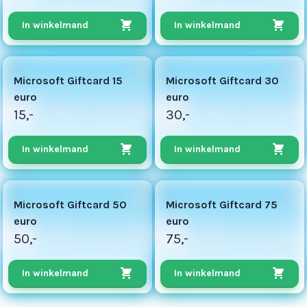
In winkelmand
In winkelmand
8
15
Microsoft Giftcard 15
Microsoft Giftcard 30
euro
euro
15,-
30,-
In winkelmand
In winkelmand
50
75
Microsoft Giftcard 50
Microsoft Giftcard 75
euro
euro
50,-
75,-
In winkelmand
In winkelmand