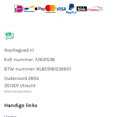
Bedrijfsnaam
Ikwiltegoed.nl
KvK-nummer
KvK-nummer: 72631538
BTW-nummer
BTW-nummer: NL859181236B01
Adres
Oudenoord 285b
3513EP Utrecht
Geen bezoekadres
Handige links