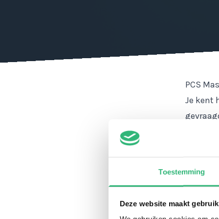
PCS Mas
Je kent 
gevraagd
Ikwilteg
oplossin
PCS Mast
Toestemming
bestelle
PCS Cred
Deze website maakt gebruik
Masterca
We gebruiken cookies om cont