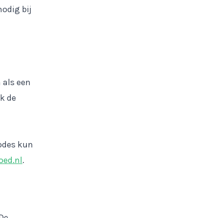
nodig bij
 als een
ik de
odes kun
oed.nl
.
 De