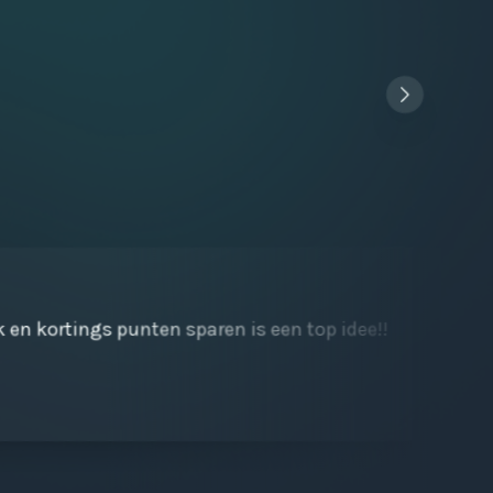
k en kortings punten sparen is een top idee!!
Sne
waa
Ba
01