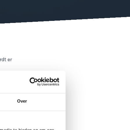
rdt er
edt de
Met de
Over
je je
lende PCS
CS
 media te bieden en om ons