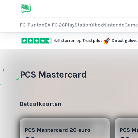
FC-Punten
EA FC 26
PlayStation
Xbox
Nintendo
Game
4,6 sterren op Trustpilot
Direct geleve
PCS Mastercard
Betaalkaarten
5
25
PCS Mastercard 20 euro
PCS Ma