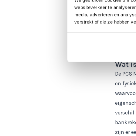
Masterca
websiteverkeer te analyseren
euro PCS
media, adverteren en analys
verstrekt of die ze hebben v
Masterc
Let op: 
ontvang 
Wat i
De PCS 
en fysie
waarvoor
eigensch
verschil
bankrek
zijn er 