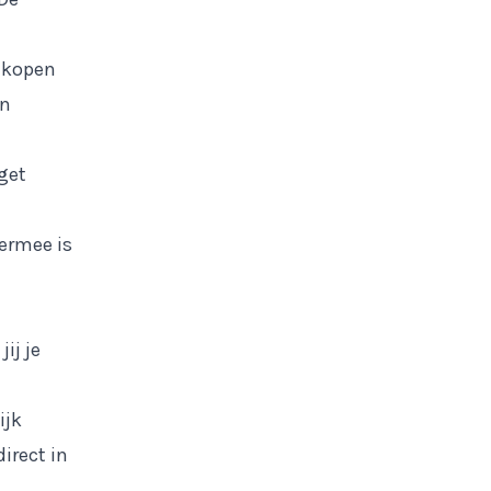
ankopen
an
get
ermee is
n
ij je
ijk
irect in