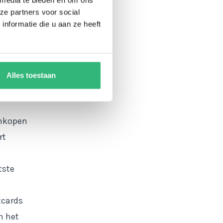
, 100
ze partners voor social
nformatie die u aan ze heeft
p
Alles toestaan
ren.
ankopen
rt
tste
tcards
n het