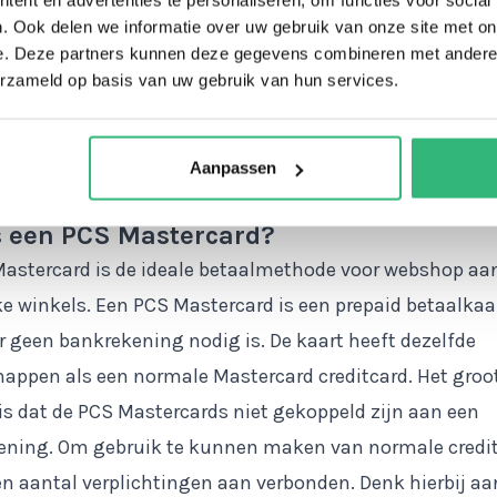
rd van 20 euro PCS Mastercard, 50 euro PCS Mastercard
. Ook delen we informatie over uw gebruik van onze site met on
 Mastercard, 150 euro PCS Mastercard en 250 euro PCS
e. Deze partners kunnen deze gegevens combineren met andere i
erzameld op basis van uw gebruik van hun services.
ard.
De producten bevatten geen PCS Mastercard. Bij aankoo
Aanpassen
je de PCS Mastercard code om je PCS card op te waarde
s een PCS Mastercard?
Mastercard is de ideale betaalmethode voor webshop a
ke winkels. Een PCS Mastercard is een prepaid betaalkaa
 geen bankrekening nodig is. De kaart heeft dezelfde
appen als een normale Mastercard creditcard. Het groo
 is dat de PCS Mastercards niet gekoppeld zijn aan een
ening. Om gebruik te kunnen maken van normale credi
een aantal verplichtingen aan verbonden. Denk hierbij aa