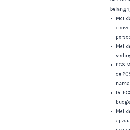
belangri
Met d
eenvou
perso
Met d
verho
PCS M
de PC
namel
De PCS
budge
Met d
opwaa
je mai