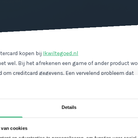
tercard kopen bij
Ikwiltegoed.nl
het wel. Bij het afrekenen een game of ander product wo
 om creditcard gegevens. Een vervelend probleem dat
oed.nl
al te graag wilt voorkomen. De PCS Mastercard bi
g om aankopen te doen die geldig zijn met creditcard. 
ercard betaal je gemakkelijk anoniem en veilig. Bij het
Details
n ontvang je jouw unieke PCS Mastercard code, waarmee 
itcard kan opwaarderen. Ikwiltegoed verkoopt verschil
 van cookies
rds, dus er is keuze genoeg! Je hebt de keuze uit een P
ent en advertenties te personaliseren, om functies voor social