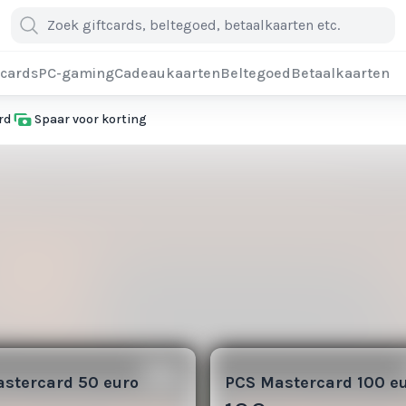
cards
PC-gaming
Cadeaukaarten
Beltegoed
Betaalkaarten
rd
Spaar voor korting
100
stercard 50 euro
PCS Mastercard 100 e