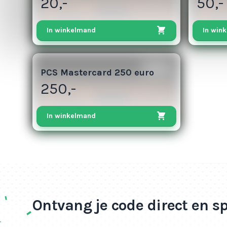
20,-
50,-
In winkelmand
In win
313
PCS Mastercard 250 euro
250,-
In winkelmand
Ontvang je code direct en s