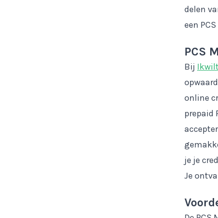
delen va
een PCS
PCS M
Bij
Ikwil
opwaard
online c
prepaid 
accepter
gemakke
je je cre
Je ontva
Voord
De PCS M