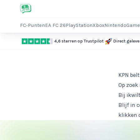
FC-Punten
EA FC 26
PlayStation
Xbox
Nintendo
Game
4,6 sterren op Trustpilot
Direct geleve
KPN bel
Op zoek 
Bij ikwi
Blijf in
klikken 