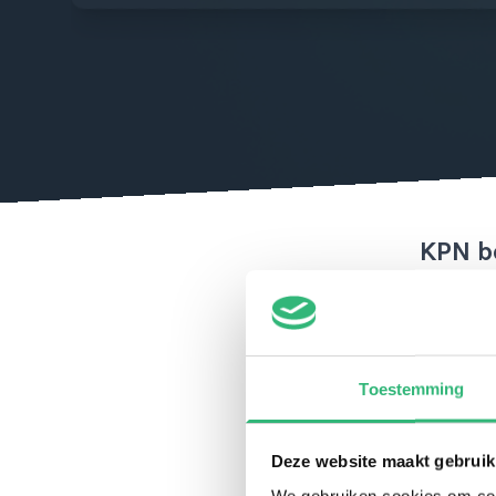
KPN b
Het netw
dat je a
netwerke
Toestemming
kan krij
KPN. Wij
Mobile
,
Deze website maakt gebruik
We gebruiken cookies om cont