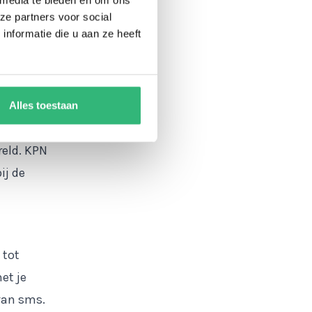
ze partners voor social
nformatie die u aan ze heeft
r. In
 van
efoon,
zij KPN.
Alles toestaan
t heeft
reld. KPN
ij de
 tot
et je
van sms.