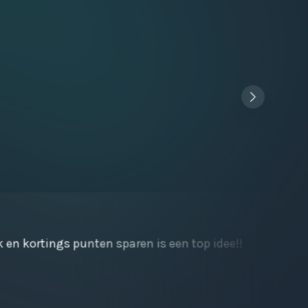
k en kortings punten sparen is een top idee!!
Sne
waa
Ba
01