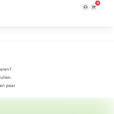
0
deren?
ullen.
een paar