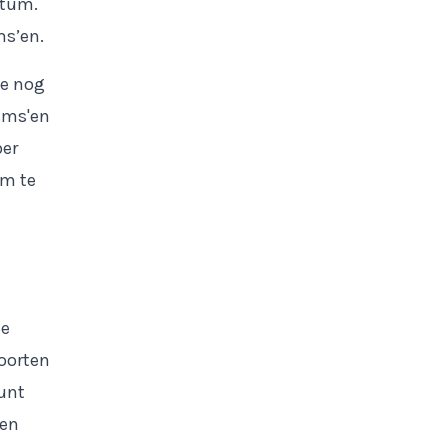
atum.
ms’en.
je nog
sms'en
per
om te
le
soorten
kunt
een