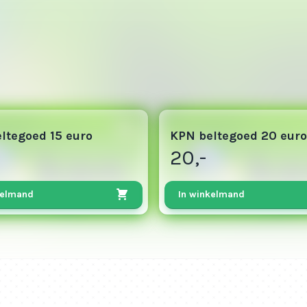
10
ltegoed 15 euro
KPN beltegoed 20 euro
20,-
kelmand
In winkelmand