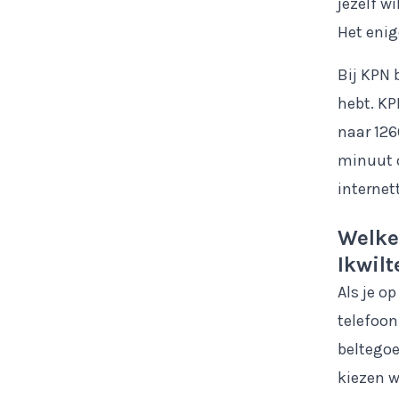
jezelf w
Het enig
Bij KPN 
hebt. KP
naar 126
minuut o
internet
Welke 
Ikwil
Als je o
telefoon
beltegoe
kiezen w