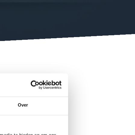
t ervoor
stendige
ltegoed
Over
e bij
ara
,
T-
 media te bieden en om ons