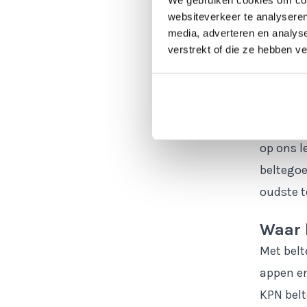
Wat i
websiteverkeer te analyseren
media, adverteren en analys
KPN staa
verstrekt of die ze hebben v
1881 zor
Nederlan
maar het
Daarom 
op ons l
beltegoe
oudste t
Waar 
Met belt
appen en
KPN belt