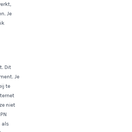
erkt,
en. Je
ik
. Dit
ment. Je
ij te
nternet
ze niet
KPN
 als