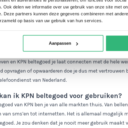
s KPN?
. Ook delen we informatie over uw gebruik van onze site met on
e. Deze partners kunnen deze gegevens combineren met andere i
t voor verbondenheid en daar zorgen ze al een tijdje voo
erzameld op basis van uw gebruik van hun services.
gde de organisatie voor het eerste openbare telefoonnet
d. Nog niet iedereen kon toen gebruik maken van de tel
 eerste Nederlandse telefoontje was toen een feit, dank
Aanpassen
benadrukt KPN dat de hedendaagse telefoon veel impac
even en KPN beltegoed je laat connecten met de hele we
d opvragen of opwaarderen doe je dus met vertrouwen b
elefoondienst van Nederland.
kan ik KPN beltegoed voor gebruiken?
egoed van KPN ben je van alle markten thuis. Van bellen
 van sms’en tot internetten. Het is allemaal mogelijk m
egoed. Je zou denken dat je nooit meer gebruik maakt 