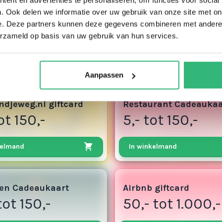
. Ook delen we informatie over uw gebruik van onze site met on
e. Deze partners kunnen deze gegevens combineren met andere i
erzameld op basis van uw gebruik van hun services.
Aanpassen
3
djeweg.nl giftcard
Restaurant Cadeaukaa
ot 150,-
5,- tot 150,-
kelmand
In winkelmand
50
en Cadeaukaart
Airbnb giftcard
tot 150,-
50,- tot 1.000,-