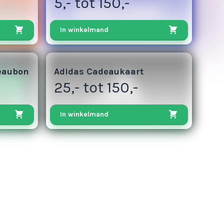
5,- tot 150,-
In winkelmand
13
eaubon
Adidas Cadeaukaart
25,- tot 150,-
In winkelmand