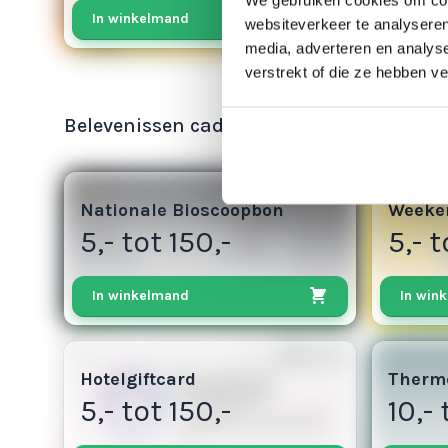
In winkelmand
websiteverkeer te analyseren
media, adverteren en analys
verstrekt of die ze hebben v
Belevenissen cadeaukaarten
3
3
Nationale Bioscoopbon
Weeken
5,- tot 150,-
5,- t
In winkelmand
In win
3
5
Hotelgiftcard
Therm
5,- tot 150,-
10,- 