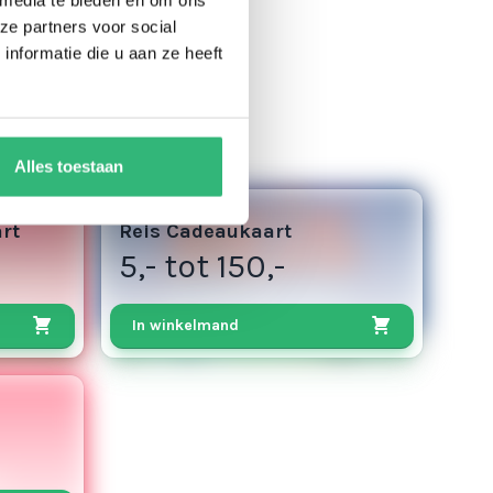
ze partners voor social
nformatie die u aan ze heeft
Alles toestaan
3
rt
Reis Cadeaukaart
5,- tot 150,-
In winkelmand