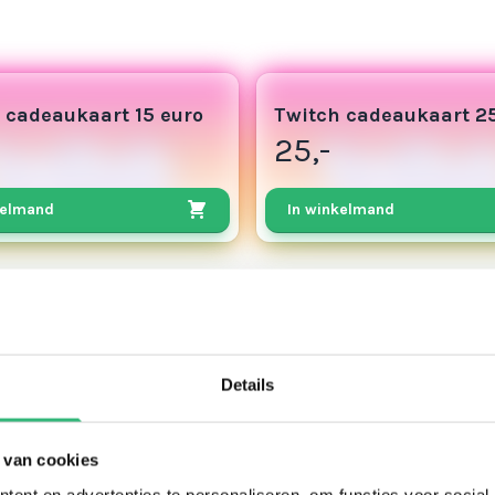
13
 cadeaukaart 15 euro
Twitch cadeaukaart 2
25,-
kelmand
In winkelmand
Details
 van cookies
ent en advertenties te personaliseren, om functies voor social