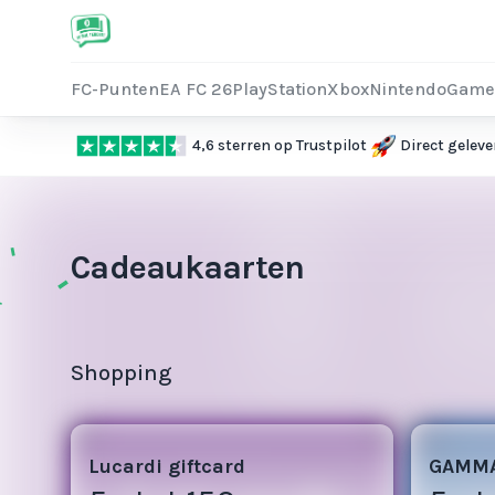
FC-Punten
EA FC 26
PlayStation
Xbox
Nintendo
Game
4,6 sterren op Trustpilot
Direct geleve
Cadeaukaarten
Shopping
3
3
Lucardi giftcard
GAMMA