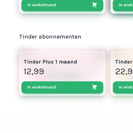
In winkelmand
In win
Tinder abonnementen
6
11
Tinder Plus 1 maand
Tinder
12,99
22,
In winkelmand
In win