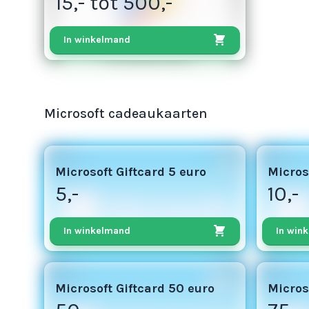
15,- tot 500,-
In winkelmand
Microsoft cadeaukaarten
3
5
Microsoft Giftcard 5 euro
Micros
5,-
10,-
In winkelmand
In win
50
75
Microsoft Giftcard 50 euro
Micros