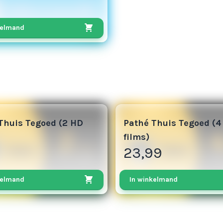
kelmand
12
Thuis Tegoed (2 HD
Pathé Thuis Tegoed (4
films)
9
23,99
kelmand
In winkelmand