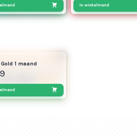
kelmand
In winkelmand
 Gold 1 maand
99
kelmand