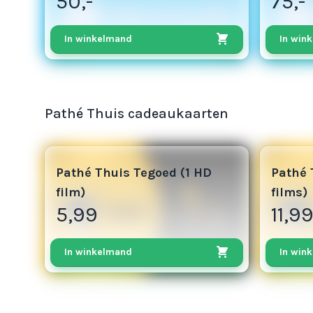
50,-
75,-
In winkelmand
In win
Pathé Thuis cadeaukaarten
3
6
Pathé Thuis Tegoed (1 HD
Pathé 
film)
films)
5,99
11,9
In winkelmand
In win