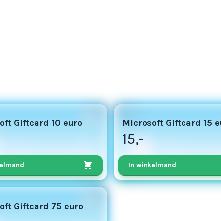
8
oft Giftcard 10 euro
Microsoft Giftcard 15 e
15,-
kelmand
In winkelmand
oft Giftcard 75 euro