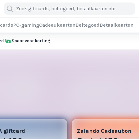
cards
PC-gaming
Cadeaukaarten
Beltegoed
Betaalkaarten
rd
Spaar voor korting
3
 giftcard
Zalando Cadeaubon