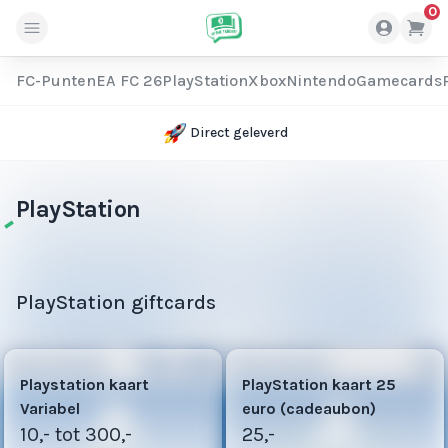
0
FC-Punten
EA FC 26
PlayStation
Xbox
Nintendo
Gamecards
Spaar voor korting
PlayStation
PlayStation giftcards
5
13
Playstation kaart
PlayStation kaart 25
Variabel
euro (cadeaubon)
10,- tot 300,-
25,-