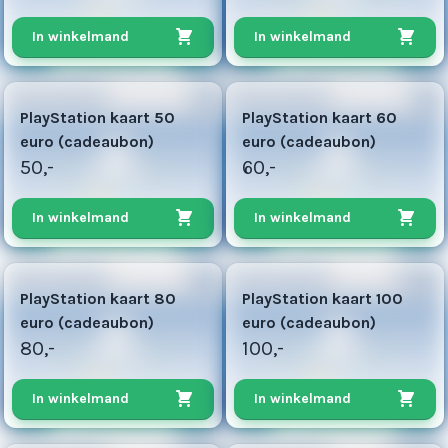
In winkelmand
In winkelmand
50
60
PlayStation kaart 50
PlayStation kaart 60
euro (cadeaubon)
euro (cadeaubon)
50,-
60,-
In winkelmand
In winkelmand
80
200
PlayStation kaart 80
PlayStation kaart 100
euro (cadeaubon)
euro (cadeaubon)
80,-
100,-
In winkelmand
In winkelmand