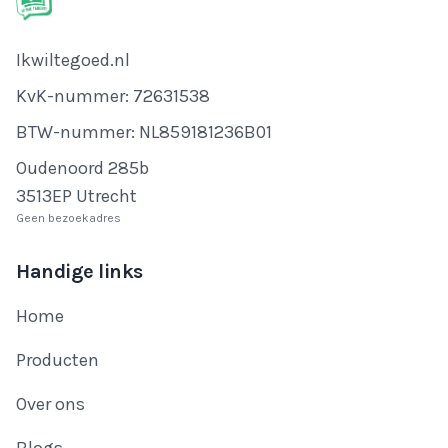
Bedrijfsnaam
Ikwiltegoed.nl
KvK-nummer
KvK-nummer: 72631538
BTW-nummer
BTW-nummer: NL859181236B01
Adres
Oudenoord 285b
3513EP Utrecht
Geen bezoekadres
Handige links
Home
Producten
Over ons