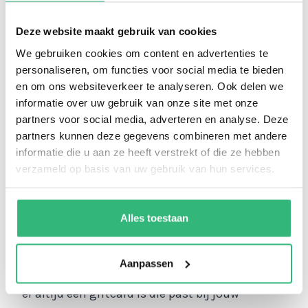
PlayStation met onze PlayStation kaarten. Je
Deze website maakt gebruik van cookies
kunt daarbij kiezen uit
PlayStation Store
We gebruiken cookies om content en advertenties te
giftcards
en PlayStation Plus kaarten.
personaliseren, om functies voor social media te bieden
en om ons websiteverkeer te analyseren. Ook delen we
PlayStation giftcards: playstation
informatie over uw gebruik van onze site met onze
tegoed als cadeau
partners voor social media, adverteren en analyse. Deze
partners kunnen deze gegevens combineren met andere
Met onze PlayStation giftcards voeg je
informatie die u aan ze heeft verstrekt of die ze hebben
eenvoudig geld toe aan je digitale
verzameld op basis van uw gebruik van hun services.
portemonnee op je PlayStation-account. Dit
tegoed kun je vervolgens gebruiken om je
Alles toestaan
favoriete games te kopen. Je kunt bij ons
kiezen voor giftcards ter waarde van 10, 20, 25,
Aanpassen
40, 50, 60, 100 en 120 euro. Zo weet je zeker dat
er altijd een giftcard is die past bij jouw