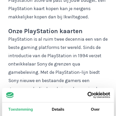
PlayStation Store die past bij jouw budget. Een
PlayStation kaart kopen kan je nergens
makkelijker kopen dan bij Ikwiltegoed.
Onze PlayStation kaarten
PlayStation is al ruim twee decennia een van de
beste gaming platforms ter wereld. Sinds de
introductie van de PlayStation in 1994 verzet
ontwikkelaar Sony de grenzen qua
gamebeleving. Met de PlayStation-lijn biedt
Sony nieuwe en bestaande gamers een
gameconsole die door de jaren heen vriend en
vijand verbaasde met zijn indrukwekkende
graphics en krachtige game engine. Haal het
Toestemming
Details
Over
beste uit de wondere game-wereld van