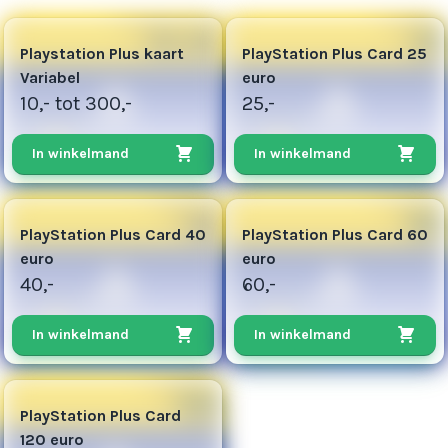
5
13
Playstation Plus kaart
PlayStation Plus Card 25
Variabel
euro
10,- tot 300,-
25,-
In winkelmand
In winkelmand
20
60
PlayStation Plus Card 40
PlayStation Plus Card 60
euro
euro
40,-
60,-
In winkelmand
In winkelmand
240
PlayStation Plus Card
120 euro