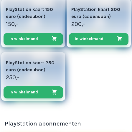
300
400
PlayStation kaart 150
PlayStation kaart 200
euro (cadeaubon)
euro (cadeaubon)
150,-
200,-
In winkelmand
In winkelmand
625
PlayStation kaart 250
euro (cadeaubon)
250,-
In winkelmand
PlayStation abonnementen