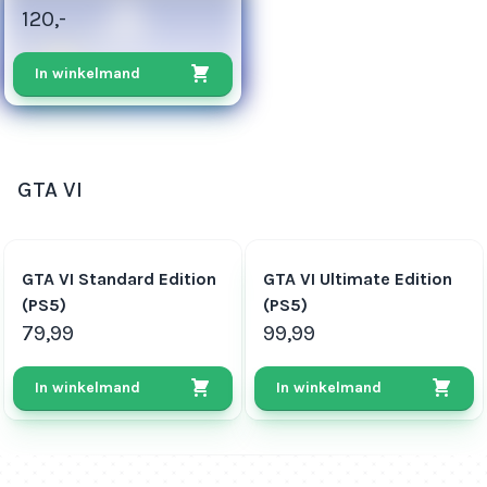
120,-
In winkelmand
GTA VI
79
99
GTA VI Standard Edition
GTA VI Ultimate Edition
(PS5)
(PS5)
79,99
99,99
In winkelmand
In winkelmand