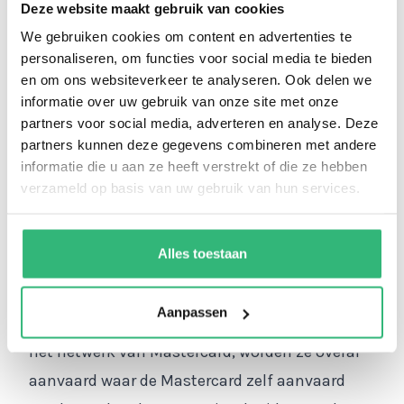
Deze website maakt gebruik van cookies
mensen die gebruik willen maken van de
We gebruiken cookies om content en advertenties te
voordelen van een kredietkaart, maar die om
personaliseren, om functies voor social media te bieden
één of andere reden niet goedgekeurd krijgen
en om ons websiteverkeer te analyseren. Ook delen we
door de kredietmaatschappij. Het enige dat je
informatie over uw gebruik van onze site met onze
partners voor social media, adverteren en analyse. Deze
moet doen is de Transcash betaalkaart
partners kunnen deze gegevens combineren met andere
aanvragen en vanaf dat moment kun je
informatie die u aan ze heeft verstrekt of die ze hebben
telkens je gewenste tegoed aankopen op
verzameld op basis van uw gebruik van hun services.
ikwiltegoed.nl
. Makkelijk toch?
Alles toestaan
De voordelen van de Transcash
betaalkaart
Aanpassen
Omdat de Transcash betaalkaarten werken op
het netwerk van Mastercard, worden ze overal
aanvaard waar de Mastercard zelf aanvaard