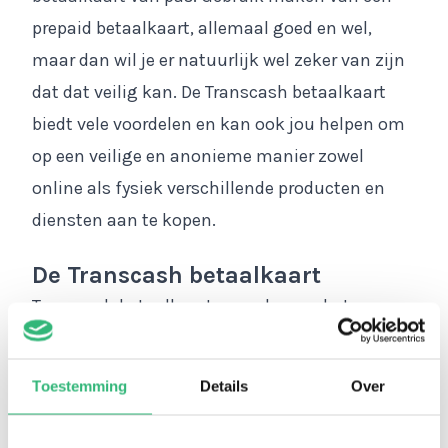
prepaid betaalkaart, allemaal goed en wel,
maar dan wil je er natuurlijk wel zeker van zijn
dat dat veilig kan. De Transcash betaalkaart
biedt vele voordelen en kan ook jou helpen om
op een veilige en anonieme manier zowel
online als fysiek verschillende producten en
diensten aan te kopen.
De Transcash betaalkaart
Transcash betaalkaarten werken op het
netwerk van Mastercard, met het verschil dat
Transcash prepaid is en Mastercard niet. Goed
Toestemming
Details
Over
wanneer je graag een limiet op en controle over
je aankopen hebt. Een perfect alternatief voor