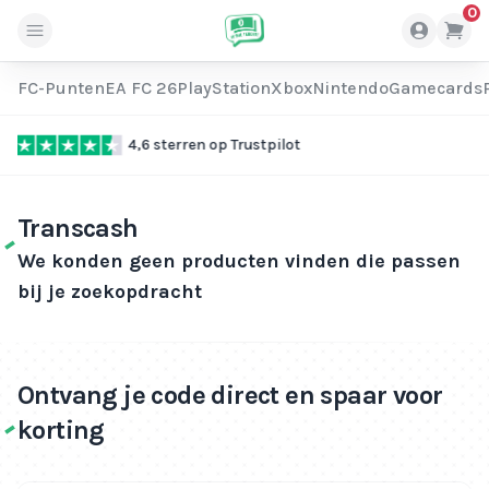
0
FC-Punten
EA FC 26
PlayStation
Xbox
Nintendo
Gamecards
Direct geleverd
Transcash
We konden geen producten vinden die passen
bij je zoekopdracht
Ontvang je code direct en spaar voor
korting