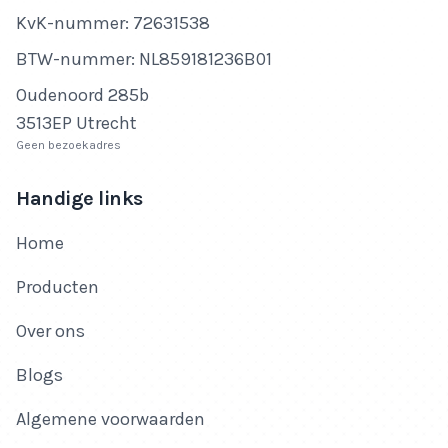
KvK-nummer
KvK-nummer: 72631538
BTW-nummer
BTW-nummer: NL859181236B01
Adres
Oudenoord 285b
3513EP Utrecht
Geen bezoekadres
Handige links
Home
Producten
Over ons
Blogs
Algemene voorwaarden