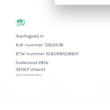
Bedrijfsnaam
Ikwiltegoed.nl
KvK-nummer
KvK-nummer: 72631538
BTW-nummer
BTW-nummer: NL859181236B01
Adres
Oudenoord 285b
3513EP Utrecht
Geen bezoekadres