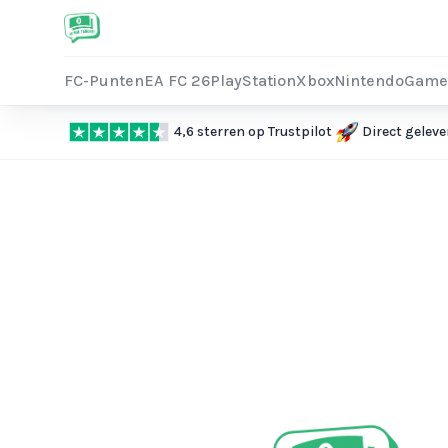
FC-Punten
EA FC 26
PlayStation
Xbox
Nintendo
Game
4,6 sterren op Trustpilot
Direct geleve