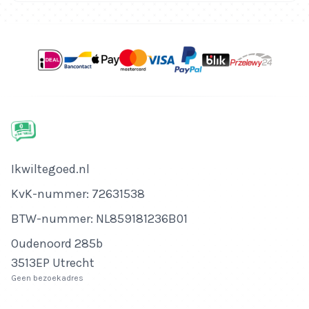
Bedrijfsnaam
Ikwiltegoed.nl
KvK-nummer
KvK-nummer: 72631538
BTW-nummer
BTW-nummer: NL859181236B01
Adres
Oudenoord 285b
3513EP Utrecht
Geen bezoekadres