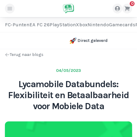
0
FC-Punten
EA FC 26
PlayStation
Xbox
Nintendo
Gamecards
Direct geleverd
Terug naar blogs
04/05/2023
Lycamobile Databundels:
Flexibiliteit en Betaalbaarheid
voor Mobiele Data