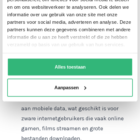
en om ons websiteverkeer te analyseren. Ook delen we
Ikwiltegoed
:
informatie over uw gebruik van onze site met onze
Lycamobile Data S: Dit pakket biedt 1 GB
partners voor social media, adverteren en analyse. Deze
aan mobiele data, ideaal voor lichte
partners kunnen deze gegevens combineren met andere
informatie die u aan ze heeft verstrekt of die ze hebben
internetgebruikers die voornamelijk
verzameld op basis van uw gebruik van hun services.
surfen en e-mails bekijken.
Lycamobile Data M: Met 3 GB aan
Alles toestaan
mobiele data is dit pakket perfect voor
gebruikers die regelmatig op sociale
Aanpassen
media zitten en video's streamen.
Lycamobile Data L: Dit pakket bevat 5 GB
aan mobiele data, wat geschikt is voor
zware internetgebruikers die vaak online
gamen, films streamen en grote
bestanden downloaden.