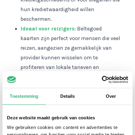
hun kredietwaardigheid willen
beschermen.
Ideaal voor reizigers
: Beltegoed
kaarten zijn perfect voor mensen die veel
reizen, aangezien ze gemakkelijk van
provider kunnen wisselen om te
profiteren van lokale tarieven en
dekking.
Lycamobile databundels
beschikbaar op Ikwiltegoed
Toestemming
Details
Over
Ikwiltegoed is een online platform waar je
eenvoudig
Lycamobile databundels
kunt
Deze website maakt gebruik van cookies
aanschaffen. Hieronder staan enkele van
We gebruiken cookies om content en advertenties te
de beschikbare
Lycamobile databundels op
personaliseren, om functies voor social media te bieden