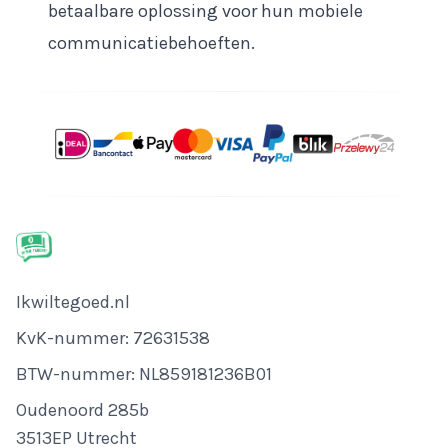
betaalbare oplossing voor hun mobiele
communicatiebehoeften.
Bedrijfsnaam
Ikwiltegoed.nl
KvK-nummer
KvK-nummer: 72631538
BTW-nummer
BTW-nummer: NL859181236B01
Adres
Oudenoord 285b
3513EP Utrecht