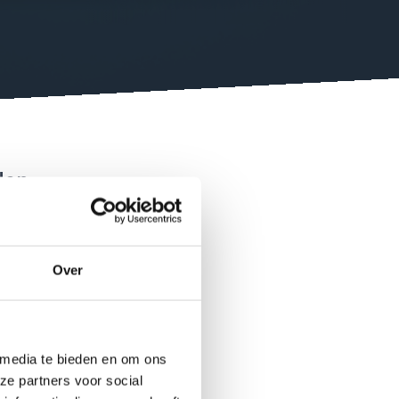
den
f Play is
tot 12
Over
lus 12
an deze
 media te bieden en om ons
ze partners voor social