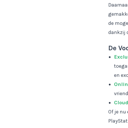
Daarnaas
gemakkel
de mogel
dankzij 
De Vo
Exclu
toega
en exc
Onlin
vriend
Cloud
Of je nu
PlayStat