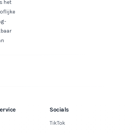
s het
oflijke
ng-
kbaar
an
ervice
Socials
TikTok