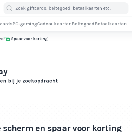
cards
PC-gaming
Cadeaukaarten
Beltegoed
Betaalkaarten
rd
Spaar voor korting
ay
n bij je zoekopdracht
e scherm en spaar voor korting