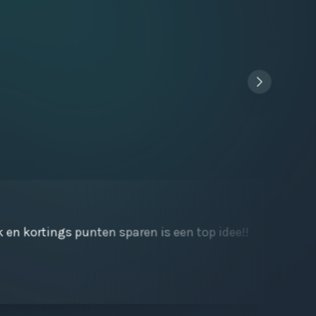
k en kortings punten sparen is een top idee!!
Sne
waa
Ba
01