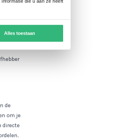
nformatie die u aan ze heeft
 door
et een
on-
Alles toestaan
 van een
efhebber
an de
en om je
 directe
ordelen.