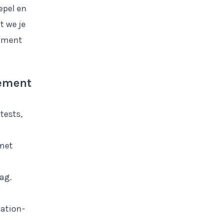
epel en
t we je
nement
nement
tests,
met
ag.
tation-