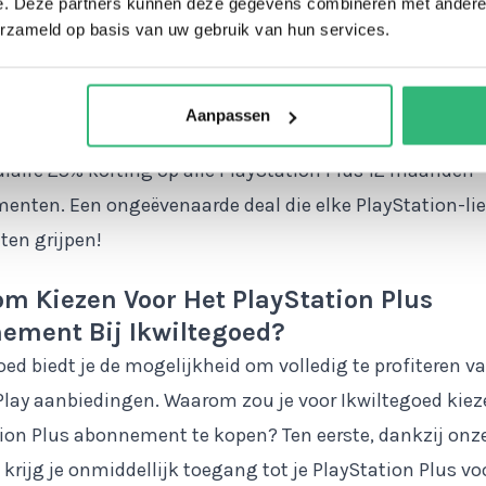
e. Deze partners kunnen deze gegevens combineren met andere i
 of Play event is een jaarlijks evenement georganiseerd
erzameld op basis van uw gebruik van hun services.
ion, waarin de PlayStation-community wordt gevierd m
n fantastische aanbiedingen en kortingen op PlayStati
Aanpassen
n en -diensten. Dit jaar kun je bij Ikwiltegoed genieten
laire 25% korting op alle PlayStation Plus 12 maanden
nten. Een ongeëvenaarde deal die elke PlayStation-li
en grijpen!
m Kiezen Voor Het PlayStation Plus
ement Bij Ikwiltegoed?
oed biedt je de mogelijkheid om volledig te profiteren v
Play aanbiedingen. Waarom zou je voor Ikwiltegoed kiez
ion Plus abonnement te kopen? Ten eerste, dankzij onze
, krijg je onmiddellijk toegang tot je PlayStation Plus vo