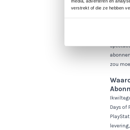
media, adverteren en analys
Het Days
verstrekt of die ze hebben v
PlayStat
scala aa
producte
spectacu
abonneme
zou moet
Waaro
Abonn
Ikwilteg
Days of 
PlayStat
levering