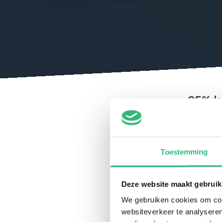
25% k
abon
PlayStat
terug, e
Toestemming
juni kri
maanden
Deze website maakt gebruik
ongeloof
We gebruiken cookies om cont
websiteverkeer te analyseren
Wat Is