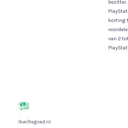
bezitter
PlayStat
korting 
voordele
van 2 tot
PlayStat
Bedrijfsnaam
Ikwiltegoed.nl