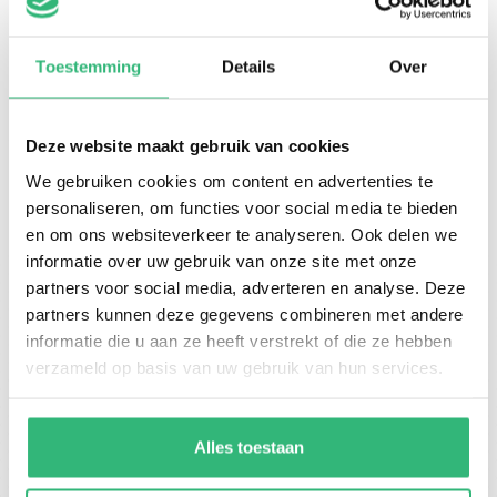
Toestemming
Details
Over
Deze website maakt gebruik van cookies
We gebruiken cookies om content en advertenties te
personaliseren, om functies voor social media te bieden
en om ons websiteverkeer te analyseren. Ook delen we
Bedrijfsnaam
Ikwiltegoed.nl
informatie over uw gebruik van onze site met onze
KvK-nummer
partners voor social media, adverteren en analyse. Deze
KvK-nummer: 72631538
partners kunnen deze gegevens combineren met andere
BTW-nummer
BTW-nummer: NL859181236B01
informatie die u aan ze heeft verstrekt of die ze hebben
Adres
verzameld op basis van uw gebruik van hun services.
Oudenoord 285b
3513EP Utrecht
Geen bezoekadres
Alles toestaan
Handige links