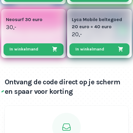
8
10
Neosurf 30 euro
Lyca Mobile beltegoed
30,-
20 euro = 40 euro
20,-
In winkelmand
In winkelmand
Ontvang de code direct op je scherm
en spaar voor korting