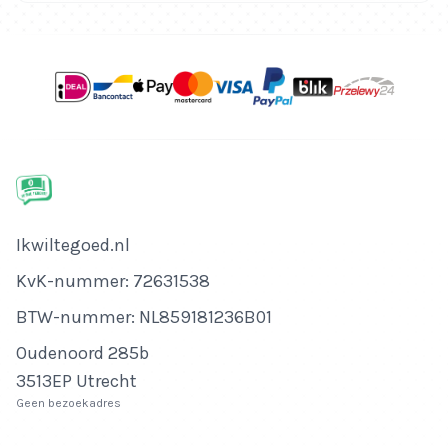
Bedrijfsnaam
Ikwiltegoed.nl
KvK-nummer
KvK-nummer: 72631538
BTW-nummer
BTW-nummer: NL859181236B01
Adres
Oudenoord 285b
3513EP Utrecht
Geen bezoekadres