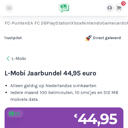
0
FC-Punten
EA FC 26
PlayStation
Xbox
Nintendo
Gamecards
Direct geleverd
L-Mobi
L-Mobi Jaarbundel 44,95 euro
Alleen geldig op Nederlandse simkaarten
Iedere maand 100 belminuten, 10 sms'jes en 512 MB
mobiele data
22