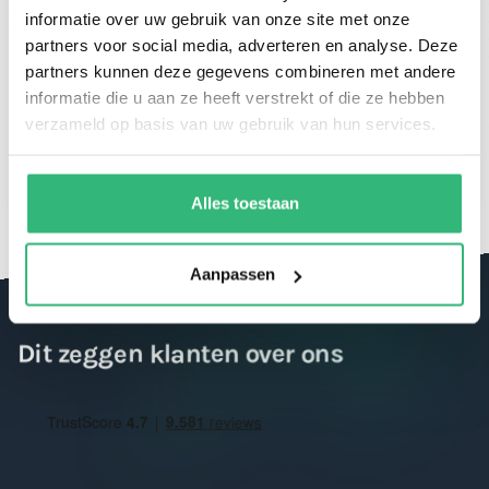
informatie over uw gebruik van onze site met onze
partners voor social media, adverteren en analyse. Deze
partners kunnen deze gegevens combineren met andere
informatie die u aan ze heeft verstrekt of die ze hebben
Spaar voor korting en geniet van je
verzameld op basis van uw gebruik van hun services.
giftcard
Alles toestaan
Aanpassen
Dit zeggen klanten over ons