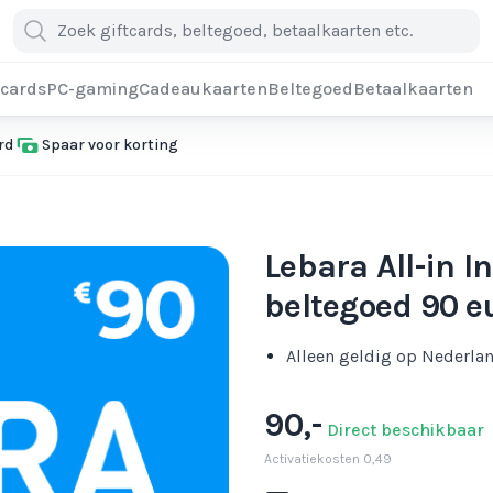
cards
PC-gaming
Cadeaukaarten
Beltegoed
Betaalkaarten
rd
Spaar voor korting
Lebara All-in I
beltegoed 90 e
Alleen geldig op Nederla
90,-
Direct beschikbaar
Activatiekosten 0,49