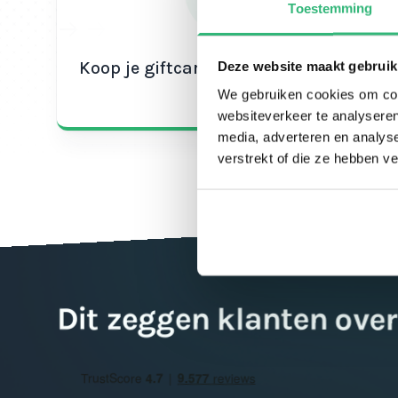
Toestemming
Koop je giftcard en ontvang de code
Deze website maakt gebruik
direct
We gebruiken cookies om cont
websiteverkeer te analyseren
media, adverteren en analys
verstrekt of die ze hebben v
Dit zeggen klanten over