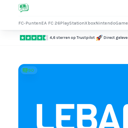
FC-Punten
EA FC 26
PlayStation
Xbox
Nintendo
Game
4,6 sterren op Trustpilot
Direct geleve
90