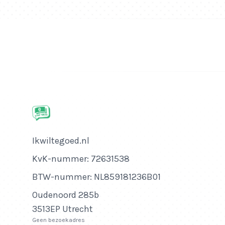
Bedrijfsnaam
Ikwiltegoed.nl
KvK-nummer
KvK-nummer: 72631538
BTW-nummer
BTW-nummer: NL859181236B01
Adres
Oudenoord 285b
3513EP Utrecht
Geen bezoekadres