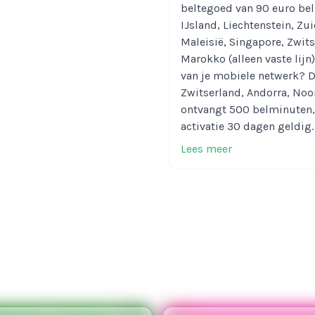
beltegoed van 90 euro bel
IJsland, Liechtenstein, Zuid
Maleisië, Singapore, Zwits
Marokko (alleen vaste lijn
van je mobiele netwerk? Di
Zwitserland, Andorra, Noo
ontvangt 500 belminuten, 
activatie 30 dagen geldig. 
International beltegoed v
Lees meer
Waarom jij Lebar
90 euro moet hal
Waarom is het een aanrade
beltegoed van 90 euro te h
direct op je scherm. En ten
ontvang je tegoedpunten. 
bestelwaarde. Met deze te
bestelling. Je kunt ze ook