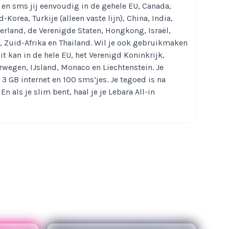
 en sms jij eenvoudig in de gehele EU, Canada,
-Korea, Turkije (alleen vaste lijn), China, India,
erland, de Verenigde Staten, Hongkong, Israël,
), Zuid-Afrika en Thailand. Wil je ook gebruikmaken
t kan in de hele EU, het Verenigd Koninkrijk,
rwegen, IJsland, Monaco en Liechtenstein. Je
3 GB internet en 100 sms’jes. Je tegoed is na
En als je slim bent, haal je je Lebara All-in
an 90 euro gewoon weer opnieuw bij Ikwiltegoed!
a All-in International beltegoed
en bij Ikwiltegoed
r om nogmaals je Lebara All-in International
alen bij Ikwiltegoed? Ten eerste, je ontvangt het
 tweede, als je iets besteld bij Ikwiltegoed,
Hoeveel tegoedpunten je ontvangt, ligt aan je
goedpunten krijg je korting op je volgende
 heel lang opsparen, zodat je na verloop van tijd