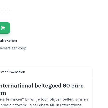
 afrekenen
j iedere aankoop
s voor inwisselen
International beltegoed 90 euro
erm
reis te maken? En wil je toch blijven bellen, sms’en
biele netwerk? Met Lebara All-in International