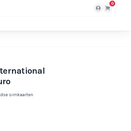
0
nternational
uro
ndse simkaarten