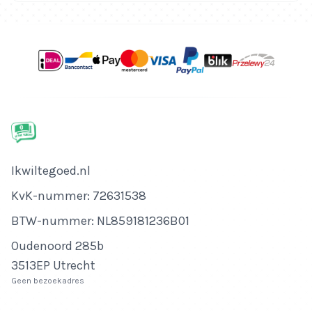
Bedrijfsnaam
Ikwiltegoed.nl
KvK-nummer
KvK-nummer: 72631538
BTW-nummer
BTW-nummer: NL859181236B01
Adres
Oudenoord 285b
3513EP Utrecht
Geen bezoekadres