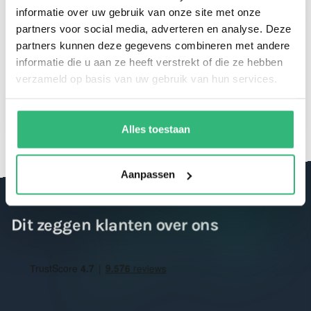
informatie over uw gebruik van onze site met onze
partners voor social media, adverteren en analyse. Deze
partners kunnen deze gegevens combineren met andere
informatie die u aan ze heeft verstrekt of die ze hebben
Spaar voor korting en geniet van je
verzameld op basis van uw gebruik van hun services.
giftcard
Alles toestaan
Aanpassen
Dit zeggen klanten over ons