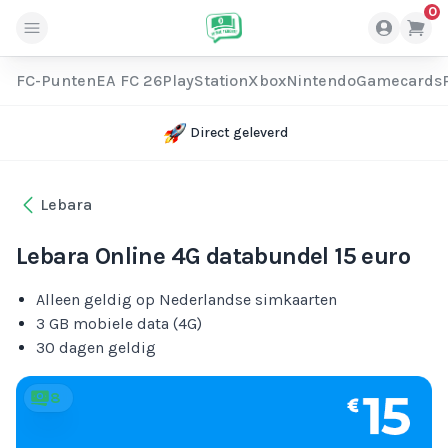
0
FC-Punten
EA FC 26
PlayStation
Xbox
Nintendo
Gamecards
Direct geleverd
Lebara
Lebara Online 4G databundel 15 euro
Alleen geldig op Nederlandse simkaarten
3 GB mobiele data (4G)
30 dagen geldig
8