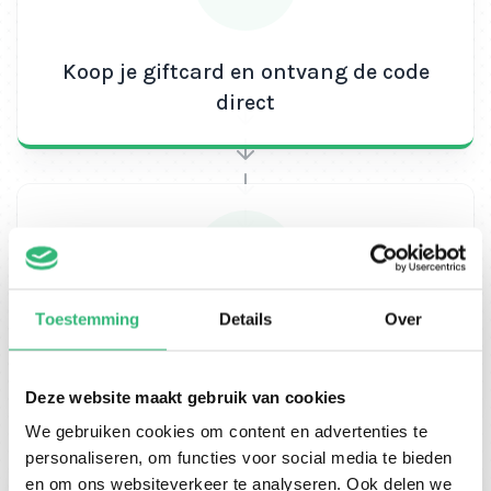
databundels aanschaffen via
Ikwiltegoed
Koop je giftcard en ontvang de code
Ben jij iemand die minder gebruik maakt van zijn
direct
mobiele netwerk?
Dan is de Lebara Online 4G
databundel van 15 euro wellicht te veel voor jou.
Uiteraard denken we bij Ikwiltegoed ook aan andere
in deze maatschappij. Check snel onze andere
Lebara beltegoed kaarten!
Toestemming
Details
Over
Verzilver je code
Deze website maakt gebruik van cookies
We gebruiken cookies om content en advertenties te
personaliseren, om functies voor social media te bieden
en om ons websiteverkeer te analyseren. Ook delen we