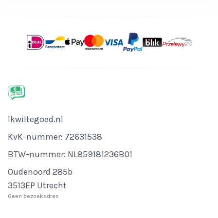
Bedrijfsnaam
Ikwiltegoed.nl
KvK-nummer
KvK-nummer: 72631538
BTW-nummer
BTW-nummer: NL859181236B01
Adres
Oudenoord 285b
3513EP Utrecht
Geen bezoekadres