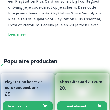
een PlayStation Plus Card aanschaft bij Ikwiltegoed,
ontvang je je code direct op je scherm. Deze code
kun je verzilveren in de PlayStation Store. Vervolgens
kies je zelf of je gaat voor PlayStation Plus Essential,
Extra of Premium. Bedenk je je en wil je toch liever
een game aanschaffen met het tegoed wat je
Lees meer
eigenlijk voor PlayStation Plus hebt gekocht? Geen
probleem. De PlayStation Plus Card is ook te
gebruiken voor het aanschaffen van bijvoorbeeld
games of add-ons.
Populaire producten
Zo omschrijft PlayStation het
Voeg in eenvoudige stappen geld toe aan je account
voor PlayStation™ Network (PSN) en koop er van
13
10
PlayStation kaart 25
Xbox Gift Card 20 euro
alles mee uit de enorme bibliotheek met content
euro (cadeaubon)
20,-
van de PlayStation Store (PS Store), zoals:
25,-
PlayStation Plus (PS Plus)-abonnement (met
toegang tot online multiplayergames, maandelijkse
In winkelmand
In winkelmand
games, exclusieve kortingen en meer), games,