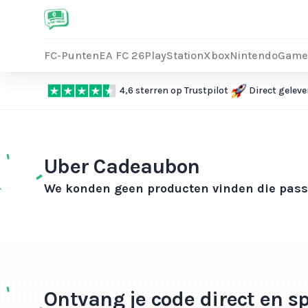
FC-Punten
EA FC 26
PlayStation
Xbox
Nintendo
Game
4,6 sterren op Trustpilot
Direct geleve
Uber Cadeaubon
We konden geen producten vinden die passe
Ontvang je code direct en s