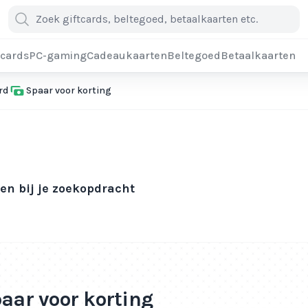
cards
PC-gaming
Cadeaukaarten
Beltegoed
Betaalkaarten
rd
Spaar voor korting
n bij je zoekopdracht
paar voor korting