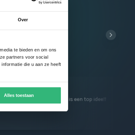
Over
 media te bieden en om ons
ze partners voor social
nformatie die u aan ze heeft
Alles toestaan
k en kortings punten sparen is een top idee!!
Sne
waa
Ba
01