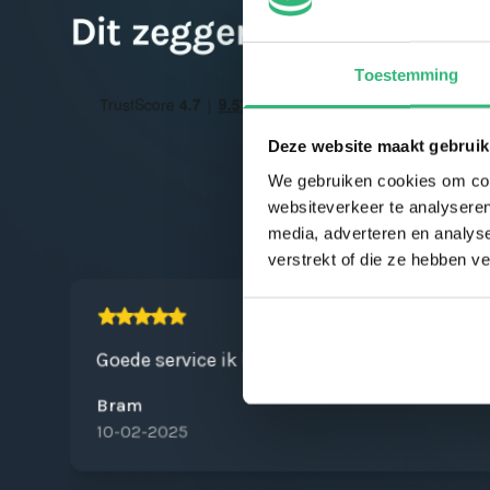
Dit zeggen klanten over
Toestemming
Deze website maakt gebruik
We gebruiken cookies om cont
websiteverkeer te analyseren
media, adverteren en analys
verstrekt of die ze hebben v
Goede service ik koop al jaren mijn kaarten 
Bram
10-02-2025