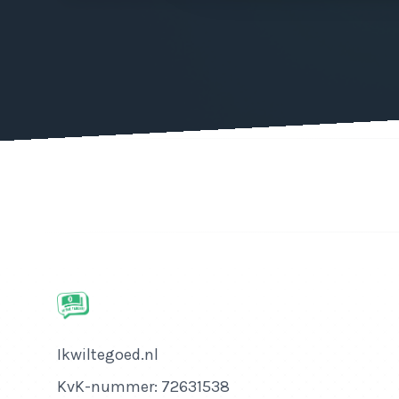
Bedrijfsnaam
Ikwiltegoed.nl
KvK-nummer
KvK-nummer: 72631538