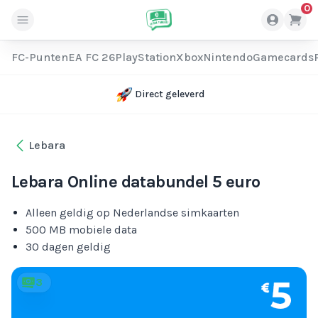
0
FC-Punten
EA FC 26
PlayStation
Xbox
Nintendo
Gamecards
Direct geleverd
Lebara
Lebara Online databundel 5 euro
Alleen geldig op Nederlandse simkaarten
500 MB mobiele data
30 dagen geldig
3