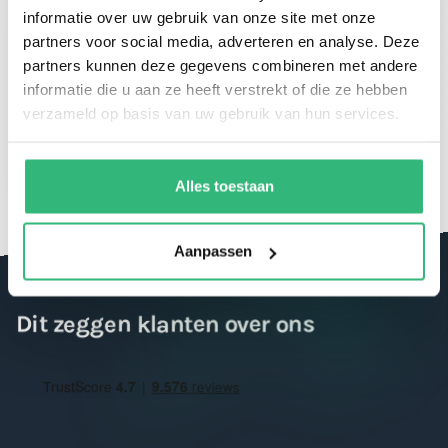
informatie over uw gebruik van onze site met onze
partners voor social media, adverteren en analyse. Deze
partners kunnen deze gegevens combineren met andere
informatie die u aan ze heeft verstrekt of die ze hebben
Spaar voor korting en geniet van je
verzameld op basis van uw gebruik van hun services.
giftcard
Alles toestaan
Aanpassen
Dit zeggen klanten over ons