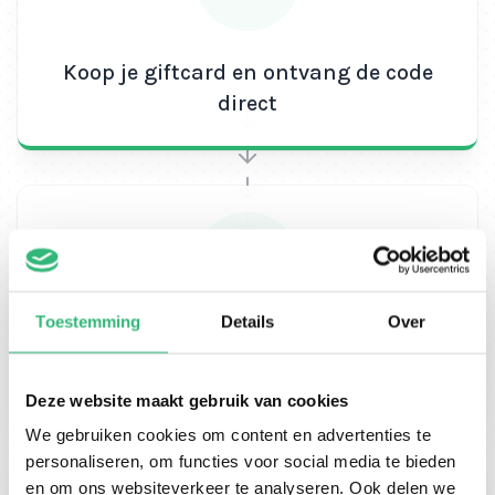
Ikwiltegoed
Ben jij iemand die veel gebruik maakt van zijn
Koop je giftcard en ontvang de code
mobiele netwerk? Of wil je graag meer
direct
tegoedpunten verdienen bij je bestelling?
Dan is het
Lebara Online databundel van 5 euro wellicht niet
genoeg voor jou. Uiteraard denken we bij
Ikwiltegoed ook aan de grootverbruikers van deze
maatschappij. Check snel onze andere
Lebara
beltegoed kaarten!
Toestemming
Details
Over
Verzilver je code
Deze website maakt gebruik van cookies
We gebruiken cookies om content en advertenties te
personaliseren, om functies voor social media te bieden
en om ons websiteverkeer te analyseren. Ook delen we