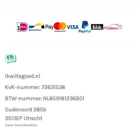
Bedrijfsnaam
Ikwiltegoed.nl
KvK-nummer
KvK-nummer: 72631538
BTW-nummer
BTW-nummer: NL859181236B01
Adres
Oudenoord 285b
3513EP Utrecht
Geen bezoekadres