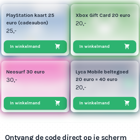
13
10
PlayStation kaart 25
Xbox Gift Card 20 euro
euro (cadeaubon)
20,-
25,-
In winkelmand
In winkelmand
8
10
Neosurf 30 euro
Lyca Mobile beltegoed
30,-
20 euro = 40 euro
20,-
In winkelmand
In winkelmand
Ontvang de code direct op je scherm