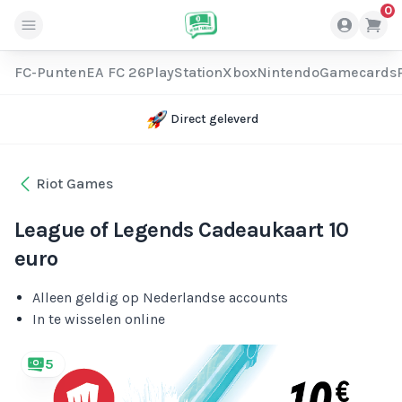
0
FC-Punten
EA FC 26
PlayStation
Xbox
Nintendo
Gamecards
Direct geleverd
Riot Games
League of Legends Cadeaukaart 10
euro
Alleen geldig op Nederlandse accounts
In te wisselen online
5