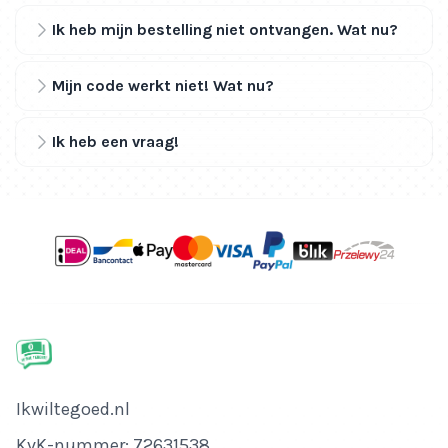
Ik heb mijn bestelling niet ontvangen. Wat nu?
Mijn code werkt niet! Wat nu?
Ik heb een vraag!
Bedrijfsnaam
Ikwiltegoed.nl
KvK-nummer
KvK-nummer: 72631538