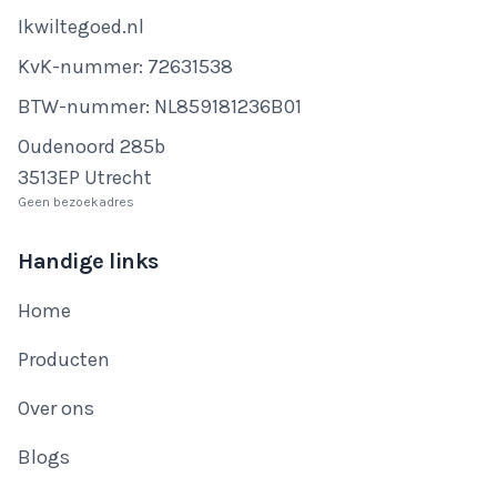
Bedrijfsnaam
Ikwiltegoed.nl
KvK-nummer
KvK-nummer: 72631538
BTW-nummer
BTW-nummer: NL859181236B01
Adres
Oudenoord 285b
3513EP Utrecht
Geen bezoekadres
Handige links
Home
Producten
Over ons
Blogs