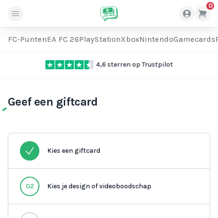
0
FC-Punten
EA FC 26
PlayStation
Xbox
Nintendo
Gamecards
4,6 sterren op Trustpilot
Geef een giftcard
Kies een giftcard
02
Kies je design of videoboodschap