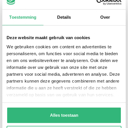
Toestemming
Details
Over
Deze website maakt gebruik van cookies
We gebruiken cookies om content en advertenties te
personaliseren, om functies voor social media te bieden
en om ons websiteverkeer te analyseren. Ook delen we
Bedrijfsnaam
Ikwiltegoed.nl
informatie over uw gebruik van onze site met onze
KvK-nummer
partners voor social media, adverteren en analyse. Deze
KvK-nummer: 72631538
partners kunnen deze gegevens combineren met andere
BTW-nummer
BTW-nummer: NL859181236B01
informatie die u aan ze heeft verstrekt of die ze hebben
Adres
verzameld op basis van uw gebruik van hun services.
Oudenoord 285b
3513EP Utrecht
Geen bezoekadres
Alles toestaan
Handige links