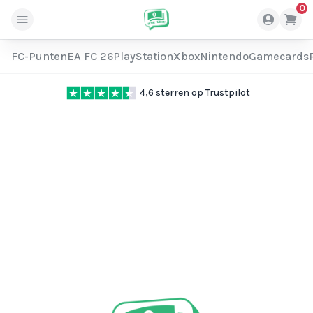
0
FC-Punten
EA FC 26
PlayStation
Xbox
Nintendo
Gamecards
4,6 sterren op Trustpilot