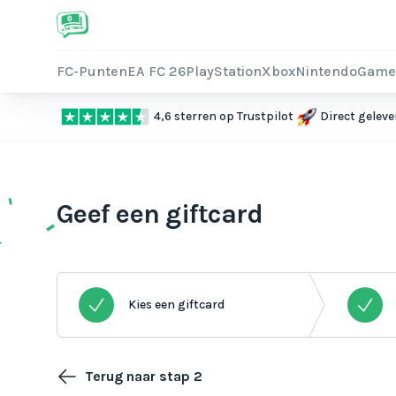
FC-Punten
EA FC 26
PlayStation
Xbox
Nintendo
Game
4,6 sterren op Trustpilot
Direct geleve
Geef een giftcard
Kies een giftcard
Terug naar stap 2