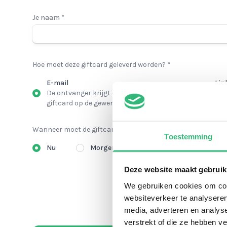
Je naam *
Hoe moet deze giftcard geleverd worden? *
E-mail
Lin
De ontvanger krijgt een e-mail met zijn
Na 
giftcard op de gewenste datum en tijd
die
Wanneer moet de giftcard geleverd worden? *
Toestemming
Nu
Morgen
Anders
Deze website maakt gebruik
We gebruiken cookies om cont
websiteverkeer te analyseren
media, adverteren en analys
verstrekt of die ze hebben v