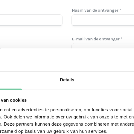
Naam van de ontvanger *
E-mail van de ontvanger *
k
de aankoop ontvang je een link
 je kan delen met de ontvanger
Bericht voor de ontvanger
Details
 van cookies
ent en advertenties te personaliseren, om functies voor social
. Ook delen we informatie over uw gebruik van onze site met on
e. Deze partners kunnen deze gegevens combineren met andere i
erzameld op basis van uw gebruik van hun services.