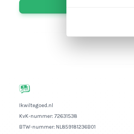
Bedrijfsnaam
Ikwiltegoed.nl
KvK-nummer
KvK-nummer: 72631538
BTW-nummer
BTW-nummer: NL859181236B01