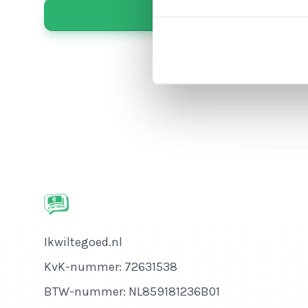
Bedrijfsnaam
Ikwiltegoed.nl
KvK-nummer
KvK-nummer: 72631538
BTW-nummer
BTW-nummer: NL859181236B01