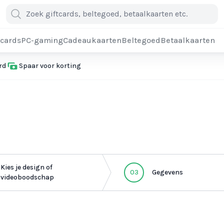
cards
PC-gaming
Cadeaukaarten
Beltegoed
Betaalkaarten
rd
Spaar voor korting
Kies je design of
03
Gegevens
videoboodschap