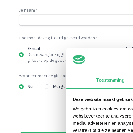
Je naam *
Hoe moet deze giftcard geleverd worden? *
E-mail
Lin
De ontvanger krijgt een e-mail met zijn
Na 
giftcard op de gewenste datum en tijd
die
Wanneer moet de giftcard geleverd worden? *
Toestemming
Nu
Morgen
Anders
Deze website maakt gebruik
We gebruiken cookies om cont
websiteverkeer te analyseren
media, adverteren en analys
verstrekt of die ze hebben v