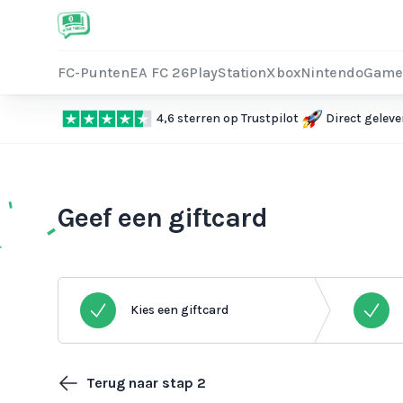
FC-Punten
EA FC 26
PlayStation
Xbox
Nintendo
Game
4,6 sterren op Trustpilot
Direct geleve
Geef een giftcard
Kies een giftcard
Terug naar stap 2