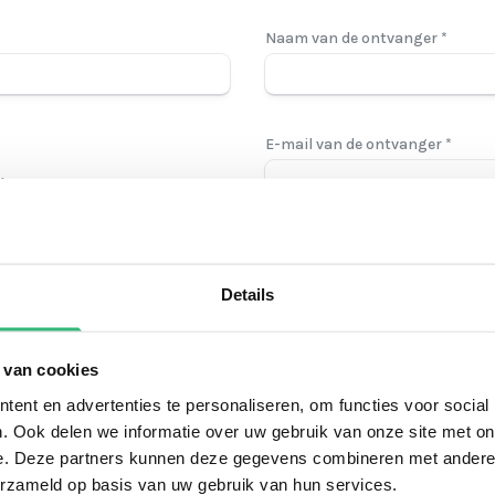
Naam van de ontvanger *
E-mail van de ontvanger *
k
de aankoop ontvang je een link
 je kan delen met de ontvanger
Bericht voor de ontvanger
Details
 van cookies
ent en advertenties te personaliseren, om functies voor social
. Ook delen we informatie over uw gebruik van onze site met on
e. Deze partners kunnen deze gegevens combineren met andere i
erzameld op basis van uw gebruik van hun services.