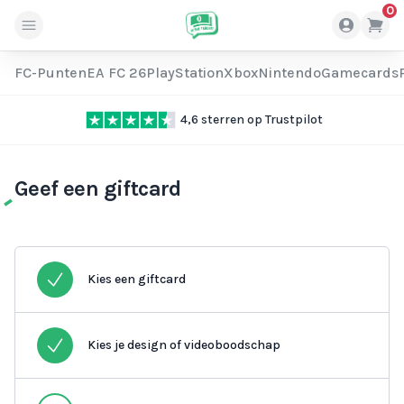
0
FC-Punten
EA FC 26
PlayStation
Xbox
Nintendo
Gamecards
4,6 sterren op Trustpilot
Geef een giftcard
Kies een giftcard
Kies je design of videoboodschap