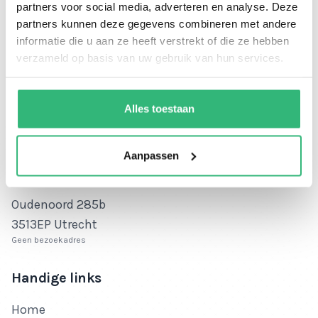
partners voor social media, adverteren en analyse. Deze
partners kunnen deze gegevens combineren met andere
informatie die u aan ze heeft verstrekt of die ze hebben
verzameld op basis van uw gebruik van hun services.
Alles toestaan
Bedrijfsnaam
Ikwiltegoed.nl
KvK-nummer
KvK-nummer: 72631538
Aanpassen
BTW-nummer
BTW-nummer: NL859181236B01
Adres
Oudenoord 285b
3513EP Utrecht
Geen bezoekadres
Handige links
Home