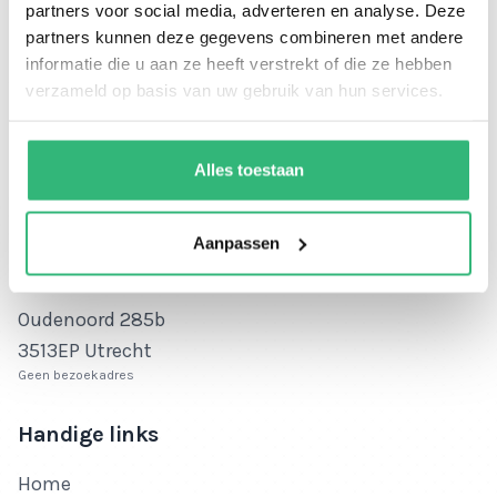
partners voor social media, adverteren en analyse. Deze
partners kunnen deze gegevens combineren met andere
informatie die u aan ze heeft verstrekt of die ze hebben
verzameld op basis van uw gebruik van hun services.
Alles toestaan
Bedrijfsnaam
Ikwiltegoed.nl
KvK-nummer
KvK-nummer: 72631538
Aanpassen
BTW-nummer
BTW-nummer: NL859181236B01
Adres
Oudenoord 285b
3513EP Utrecht
Geen bezoekadres
Handige links
Home