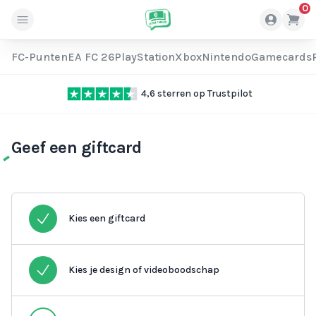
0
FC-Punten
EA FC 26
PlayStation
Xbox
Nintendo
Gamecards
4,6 sterren op Trustpilot
Geef een giftcard
Kies een giftcard
Kies je design of videoboodschap